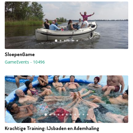
SloepenGame
GameEvents
-
10496
Krachtige Training: IJsbaden en Ademhaling