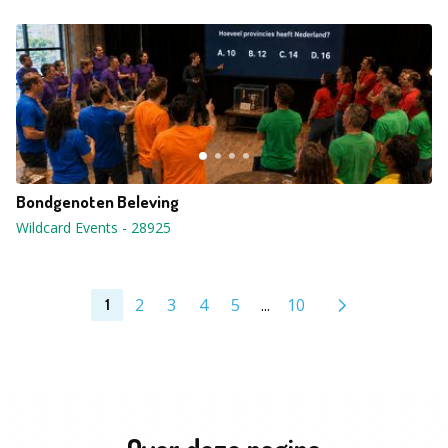
Bondgenoten Beleving
Wildcard Events
-
28925
2
3
4
5
...
10
1