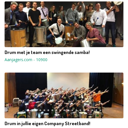
Drum met je team een swingende samba!
Aanjagers.com
-
10900
Drum in jullie eigen Company Streetband!