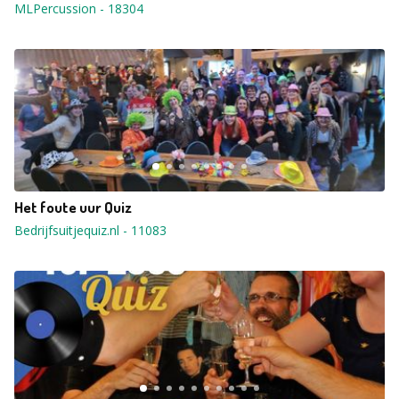
MLPercussion
-
18304
Het foute uur Quiz
Bedrijfsuitjequiz.nl
-
11083