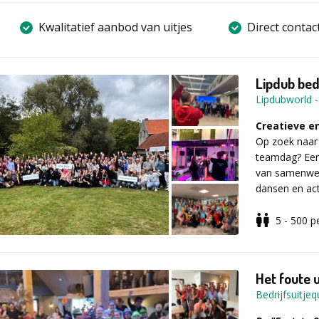
Kwalitatief aanbod van uitjes
Direct contac
Lipdub bed
Lipdubworld
Creatieve en
Op zoek naar e
teamdag? Een 
van samenwerki
dansen en ac
wordt vastgel
bedrijfsuitje i
5 - 500
p
✔ Teambuild
✔ Afscheid 
✔ Bedrijfsf
Het foute 
✔ Inwerken
Bedrijfsuitjequ
✔ Employer