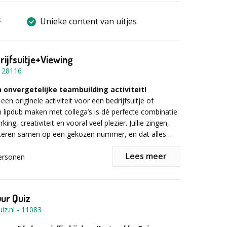
t
Unieke content van uitjes
rijfsuitje+Viewing
-
28116
 onvergetelijke teambuilding activiteit!
en originele activiteit voor
een bedrijfsuitje of
lipdub maken met collega’s is dé perfecte combinatie
ng, creativiteit en vooral veel plezier. Jullie zingen,
teren samen op een gekozen nummer, en dat alles
egd in één dynamische videoclip! Een lipdub
Lees meer
s ideaal als:
ersonen
ing activiteit
van een collega
eest of jubileum
uur Quiz
 nieuw personeel/onboarding
iz.nl
-
11083
 branding