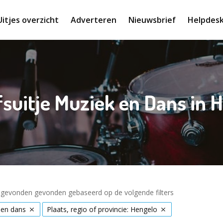
Uitjes overzicht
Adverteren
Nieuwsbrief
Helpdes
fsuitje Muziek en Dans in 
s gevonden gevonden gebaseerd op de volgende filters
 en dans
Plaats, regio of provincie: Hengelo