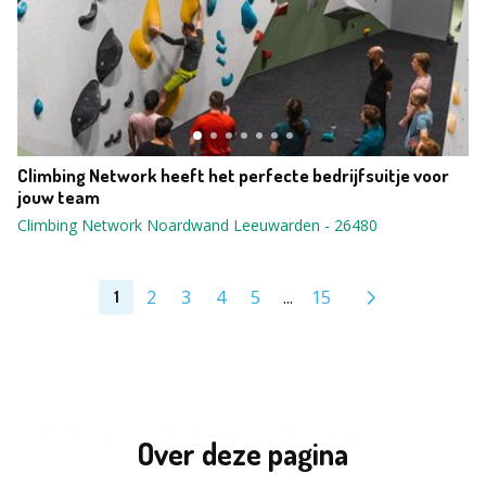
Climbing Network heeft het perfecte bedrijfsuitje voor
jouw team
Climbing Network Noardwand Leeuwarden
-
26480
2
3
4
5
...
15
1
Over deze pagina