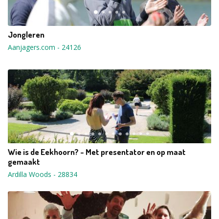
Jongleren
Aanjagers.com
-
24126
Wie is de Eekhoorn? - Met presentator en op maat
gemaakt
Ardilla Woods
-
28834