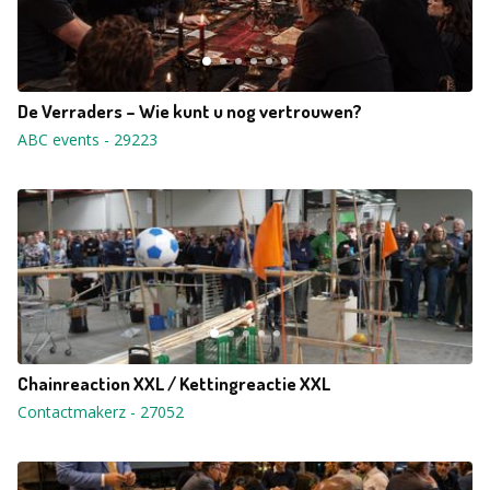
De Verraders – Wie kunt u nog vertrouwen?
ABC events
-
29223
Chainreaction XXL / Kettingreactie XXL
Contactmakerz
-
27052