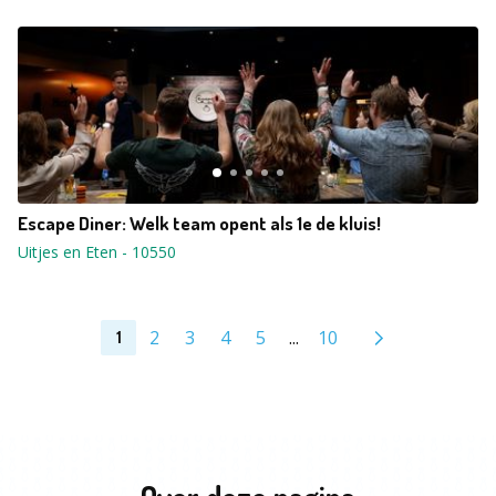
Escape Diner: Welk team opent als 1e de kluis!
Uitjes en Eten
-
10550
2
3
4
5
...
10
1