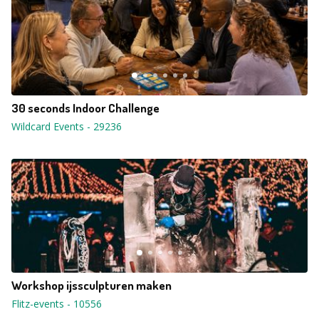
30 seconds Indoor Challenge
Wildcard Events
-
29236
Workshop ijssculpturen maken
Flitz-events
-
10556