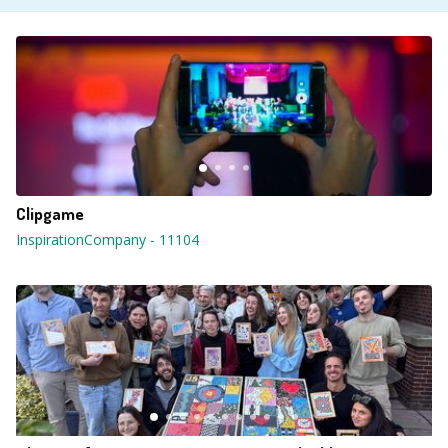
Clipgame
InspirationCompany
-
11104