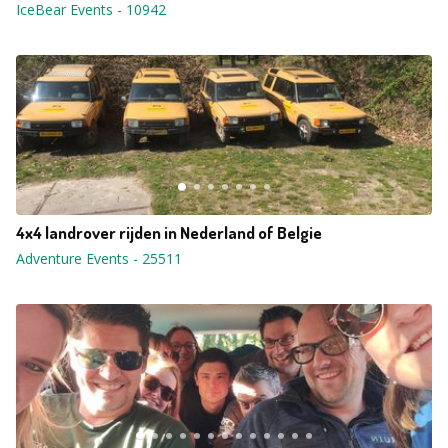
IceBear Events
-
10942
4x4 landrover rijden in Nederland of Belgie
Adventure Events
-
25511