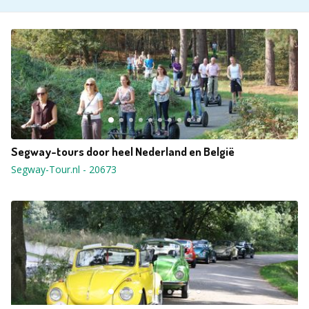
Segway-tours door heel Nederland en België
Segway-Tour.nl
-
20673