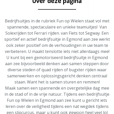
Over deze pagina
Bedrijfsuitjes in de rubriek Fun op Wielen staat vol met
spannende, spectaculaire en unieke teamuitjes! Van
Solexrijden tot Ferrari rijden. van Fiets tot Segway. Een
sportief en actief bedrijfsuitje in Egmond aan zee werkt
ook zeker positief om de verhoudingen in uw team te
verbeteren. U maakt tenslotte iets niet allerdaags mee!
U kunt bij een gemotoriseerd bedrijfsuitje in Egmond
aan zee bijvoorbeeld denken aan samen steppen door
diverse steden of quad rijden of bugxter rijden waar
samenwerken en oplossingsgericht denken centraal
staan. Want het is samen sturen en remmen!
Maak samen een spannende en overgetelijke dag mee
in de stad of in de vrije natuur. Tijdens een bedrijfsuitje
Fun op Wielen in Egmond aan zee kunt u gericht iets
leren over de veiligheid tijdens een nat wegdek tijdens
een slipcurcus, maar u kunt ook gewoon heel veel lol