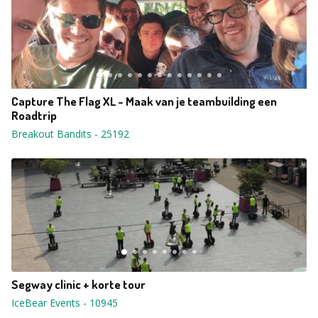
Capture The Flag XL - Maak van je teambuilding een
Roadtrip
Breakout Bandits
-
25192
Segway clinic + korte tour
IceBear Events
-
10945