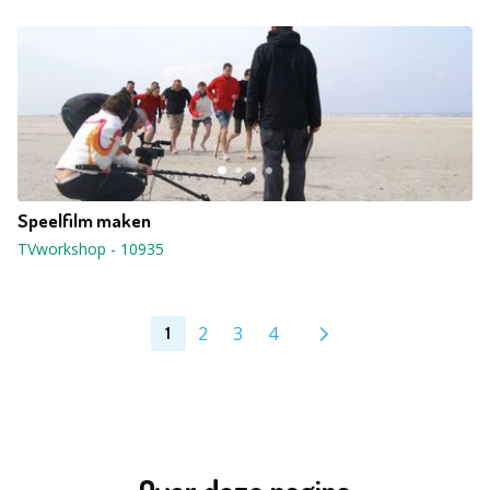
Speelfilm maken
TVworkshop
-
10935
2
3
4
1