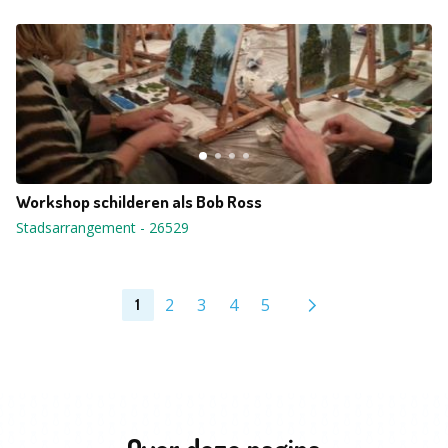
Workshop schilderen als Bob Ross
Stadsarrangement
-
26529
2
3
4
5
1