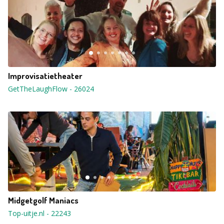
Improvisatietheater
GetTheLaughFlow
-
26024
Midgetgolf Maniacs
Top-uitje.nl
-
22243