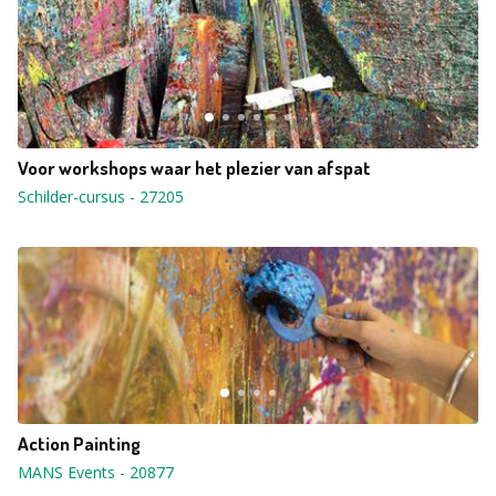
Voor workshops waar het plezier van afspat
Schilder-cursus
-
27205
Action Painting
MANS Events
-
20877