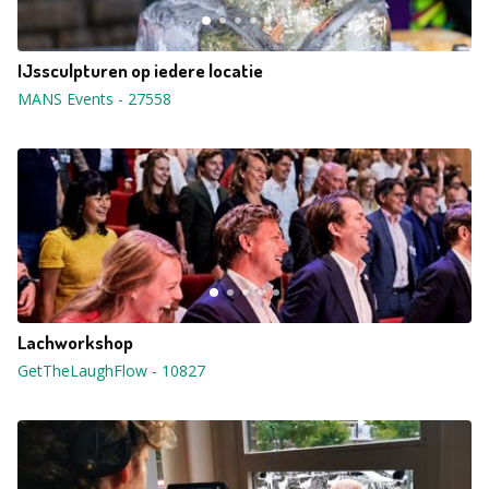
IJssculpturen op iedere locatie
MANS Events
-
27558
Lachworkshop
GetTheLaughFlow
-
10827