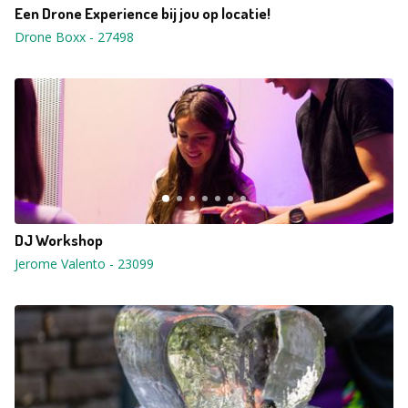
Een Drone Experience bij jou op locatie!
Drone Boxx
-
27498
DJ Workshop
Jerome Valento
-
23099