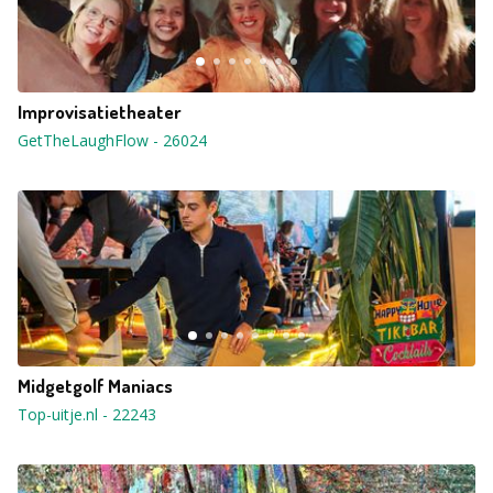
Improvisatietheater
GetTheLaughFlow
-
26024
Midgetgolf Maniacs
Top-uitje.nl
-
22243