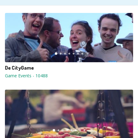
De CityGame
Game Events
-
10488