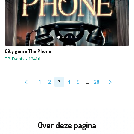
City game The Phone
TB Events
-
12410
1
2
4
5
...
28
3
Over deze pagina