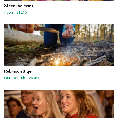
Streekbeleving
Fuori
-
21215
Robinson Uitje
OutdoorPub
-
26983