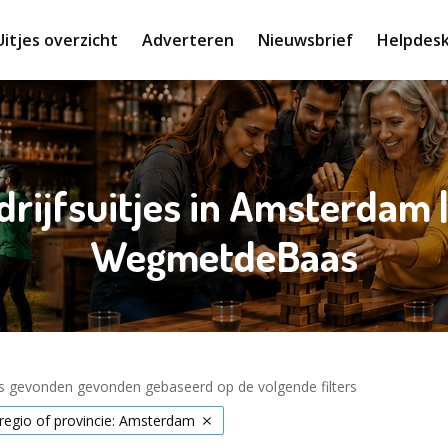
Uitjes overzicht
Adverteren
Nieuwsbrief
Helpdes
edrijfsuitjes in Amsterdam 
WegmetdeBaas
es gevonden gevonden gebaseerd op de volgende filters
 regio of provincie: Amsterdam