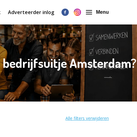
k
Adverteerder inlog
Menu
| bedrijfsuitje Amsterdam?
Alle filters verwijderen