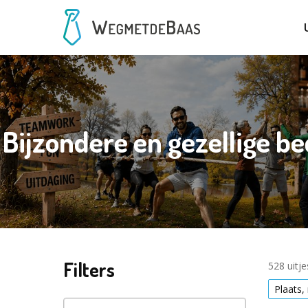
Bijzondere en gezellige b
Filters
528 uitj
Plaats,