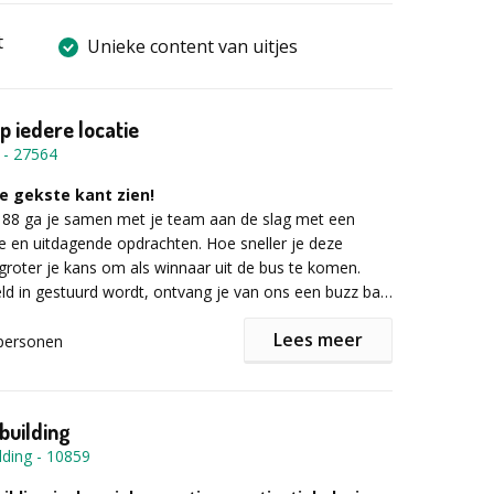
t
Unieke content van uitjes
p iedere locatie
-
27564
je gekste kant zien!
y 88 ga je samen met je team aan de slag met een
e en uitdagende opdrachten. Hoe sneller je deze
 groter je kans om als winnaar uit de bus te komen.
eld in gestuurd wordt, ontvang je van ons een buzz bag
. In de buzz bag zitten de opdrachten die jullie moeten
Lees meer
personen
rdt vastgelegd op camera – we willen natuurlijk bewijs
ht alles hebben gedaan. Behalve het filmen van je gekke
 er verder weinig regels. Jij en je team bepalen zelf op
building
ve manier jullie de opdrachten aanpakken. Laat vooral
lding
-
10859
naliteit zien, want dat is precies waar wij als jury op