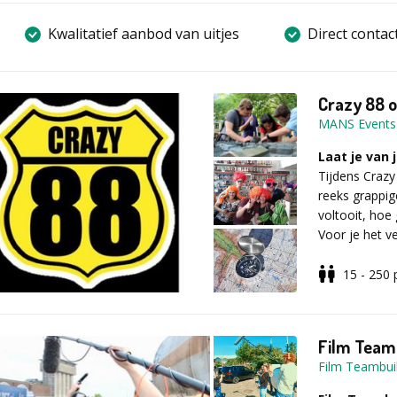
Kwalitatief aanbod van uitjes
Direct contac
Crazy 88 o
MANS Events
Laat je van 
Tijdens Craz
reeks grappig
voltooit, hoe
Voor je het v
én een tablet
uitvoeren.
15 - 250
Elke actie wo
dat jullie éc
capriolen zijn
Film Team
welke creatie
Film Teambui
je lef en origi
letten.