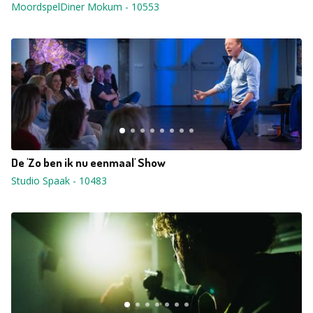
MoordspelDiner Mokum
-
10553
De 'Zo ben ik nu eenmaal' Show
Studio Spaak
-
10483