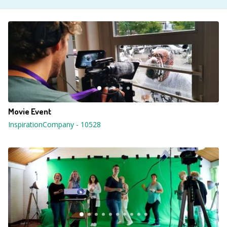
Movie Event
InspirationCompany
-
10528