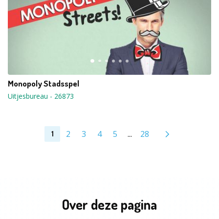
Monopoly Stadsspel
Uitjesbureau
-
26873
2
3
4
5
...
28
1
Over deze pagina