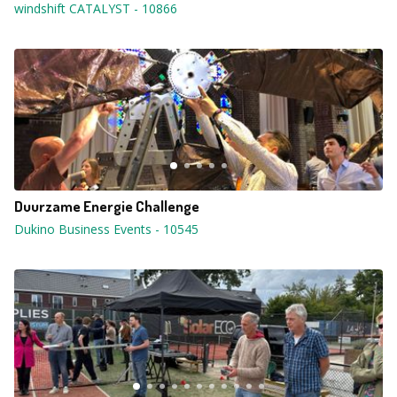
windshift CATALYST
-
10866
Duurzame Energie Challenge
Dukino Business Events
-
10545