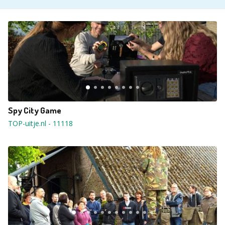
Spy City Game
TOP-uitje.nl
-
11118