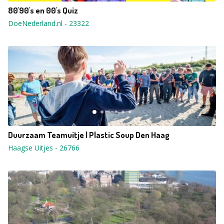
80'90's en 00's Quiz
DoeNederland.nl
-
23322
Duurzaam Teamuitje | Plastic Soup Den Haag
Haagse Uitjes
-
26766