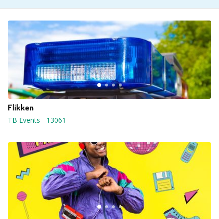
Flikken
TB Events
-
13061