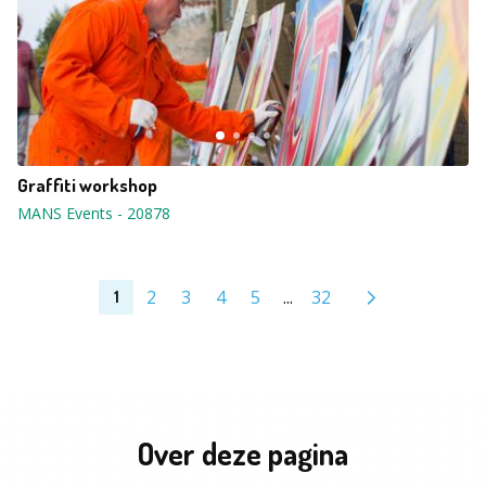
Graffiti workshop
MANS Events
-
20878
2
3
4
5
...
32
1
Over deze pagina