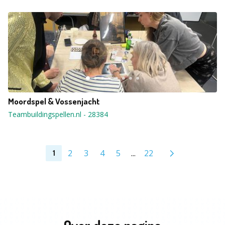
Moordspel & Vossenjacht
Teambuildingspellen.nl
-
28384
2
3
4
5
...
22
1