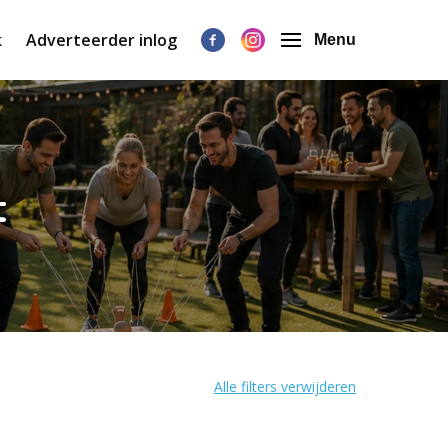
k
Adverteerder inlog
Menu
t
Alle filters verwijderen