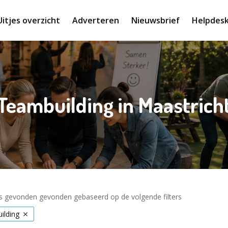
Uitjes overzicht
Adverteren
Nieuwsbrief
Helpdes
Teambuilding in Maastrich
es gevonden gevonden gebaseerd op de volgende filters
ilding