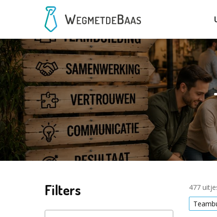
Filters
477 uitj
Teambu