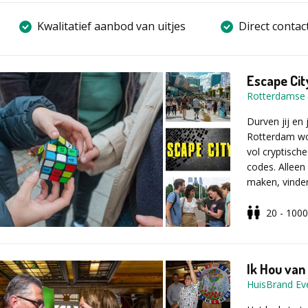
Kwalitatief aanbod van uitjes
Direct contac
Escape Cit
Rotterdamse 
Durven jij en 
Rotterdam wo
vol cryptisch
codes. Alleen
maken, vinden
tegen de klok
20 - 1000
Wat kun je 
Met een speci
Het avontuur 
continu nieu
een korte spe
hoede: verkee
Ik Hou van
missie. Op de
duurt in totaa
HuisBrand Ev
aangegeven – 
tot het hoogt
op: daarbuite
aanwijzing. L