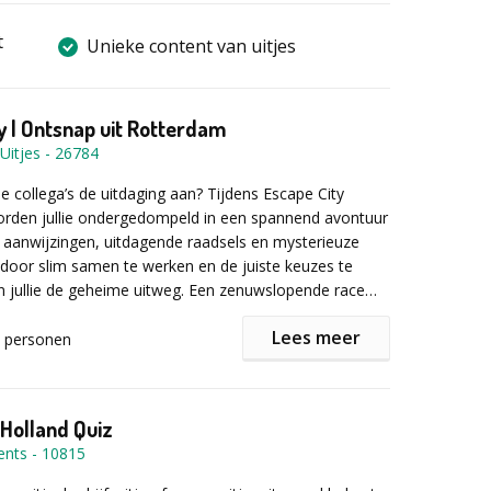
t
Unieke content van uitjes
y | Ontsnap uit Rotterdam
Uitjes
-
26784
je collega’s de uitdaging aan? Tijdens Escape City
rden jullie ondergedompeld in een spannend avontuur
e aanwijzingen, uitdagende raadsels en mysterieuze
 door slim samen te werken en de juiste keuzes te
 jullie de geheime uitweg. Een zenuwslopende race
, perfect voor teambuilding!
Lees meer
personen
verwachten?
ale Escape City-app op de teamtablet ontvangen jullie
begint op een centrale locatie in hartje Rotterdam. Na
we aanwijzingen en opdrachten. Maar wees op je
luitleg worden de teams samengesteld en begint de
rde beslissingen kunnen jullie punten kosten! Het spel
 Holland Quiz
 kaart van de stad staat een denkbeeldige zone
l 2,5 uur, waarbij de spanning in de laatste 30 minuten
ents
-
10815
binnen dit gebied mogen jullie vrij bewegen. Maar let
epunt stijgt. Dan krijgen alle teams de ultieme
n ligt de No Go Area. Er is slechts één geheime route
ukt het jullie om op tijd uit Rotterdam te ontsnappen?