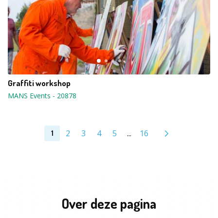
Graffiti workshop
MANS Events
-
20878
2
3
4
5
...
16
1
Over deze pagina