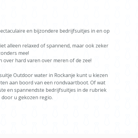
raag samen met jou naar de mogelijkheden om het
e samen te stellen.
taculaire en bijzondere bedrijfsuitjes in en op
r informatie of een vrijblijvende offerte het
mulier in.
niet alleen relaxed of spannend, maar ook zeker
jzonders mee!
en over hard varen over meren of de zee!
suitje Outdoor water in Rockanje kunt u kiezen
eten aan boord van een rondvaartboot. Of wat
te en spannendste bedrijfsuitjes in de rubriek
e door u gekozen regio.