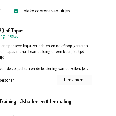
t
Unieke content van uitjes
BQ of Tapas
ing
-
10936
e en sportieve kajuitzeiljachten en na afloop genieten
of Tapas menu. Teambuilding of een bedrijfsuitje?
ijk.
van de zeiljachten en de bediening van de zeilen. Je
collega’s op moderne zeiljachten onder leiding van een
Lees meer
ucteur. Het sturen van de boot, de bediening van de
personen
actiek is volledig in jullie handen. Met meerdere boten
 een onderlinge zeilwedstrijd te varen en de strijd aan
e collega’s. Je vaart met ongeveer 6 tot 10 personen
Training: IJsbaden en Ademhaling
Na afloop is het gezellig napraten onder het genot van
295
lijke BBQ of Tapas menu.