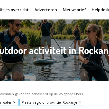
Uitjes overzicht
Adverteren
Nieuwsbrief
Helpdes
utdoor activiteit in Rockan
 gevonden gevonden gebaseerd op de volgende filters
r water
Plaats, regio of provincie: Rockanje