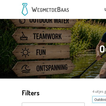
O
Filters
4 uitjes
Outdoo