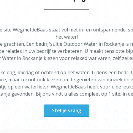
Vergaderen
Wij kijken g
perfecte uitj
e site WegmetdeBaas staat vol met in- en ontspannende, spec
Vul voor mee
het water!
aanvraagfor
 grachten. Een bedrijfsuitje Outdoor Water in Rockanje is 
de relaties in uw bedrijf te verbeteren. U maakt tenslotte bi
r Water in Rockanje kiezen voor relaxed wat varen, zelf zeil
e dag, middag of ochtend op het water. Tijdens een bedrijf
race, maar u kunt ook kiezen om te genieten van muziek en 
tje op een waterfiets?! WegmetdeBaas heeft voor u de leuks
nje gevonden. Bij ons vindt u alles compleet op 1 site, in d
Stel je vraag