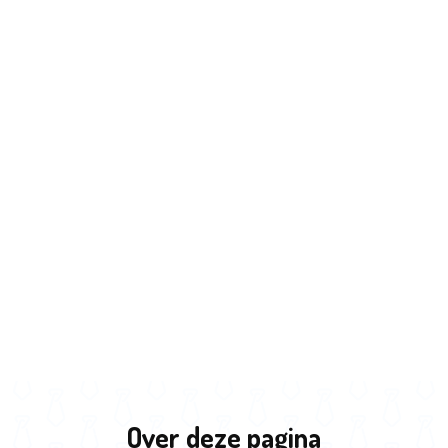
18:00 uur
A
Wij bieden di
Prijzen afhan
horeca en an
Dit voorbee
6 minuten 
30 minuten
1 uur vare
boot
Koffie/the
2 consumpt
Buiten dit vo
Verlengen vl
Lunch
Over deze pagina
BBQ of dine