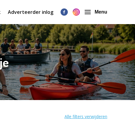
k
Adverteerder inlog
Menu
je
Alle filters verwijderen