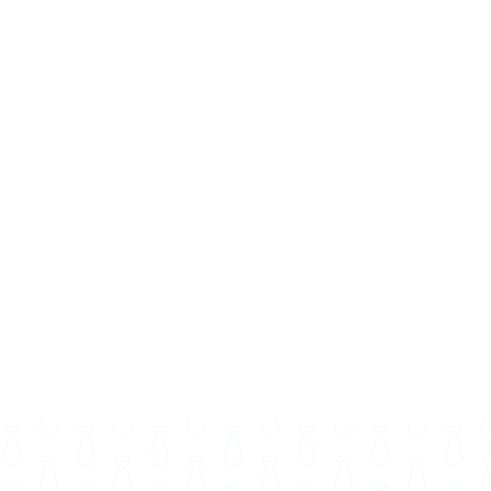
fsluitend drankje
t programma al aan vanaf slechts € 129,- per persoon.
kelijk van datum, locatie, groepsgrootte, eventuele
dere toevoegingen.
ldprogramma bestaat uit:
Helikopter vliegen
 Segway rijden op basis van roulatie
n met de sloep, waarvan 20 minuten op de RIB-
e bij ontvangt
ies per persoon
orbeeldprogramma zijn er ook extra opties mogelijk:
iegtijd
r