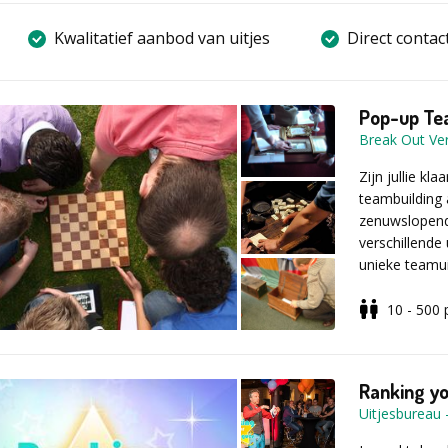
Kwalitatief aanbod van uitjes
Direct contac
Pop-up Tea
Break Out Ve
Zijn jullie kl
teambuilding 
zenuwslopend
verschillende
unieke teamui
zintuigen en 
getest.
10 - 500
Hoe werkt 
Op elke locat
mysterieuze p
Ranking yo
zorgt ervoor 
Uitjesbureau
blijft. Maar l
redden. Om ve