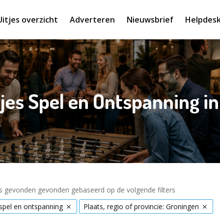
Uitjes overzicht
Adverteren
Nieuwsbrief
Helpdes
tjes Spel en Ontspanning i
es gevonden gevonden gebaseerd op de volgende filters
spel en ontspanning
Plaats, regio of provincie: Groningen