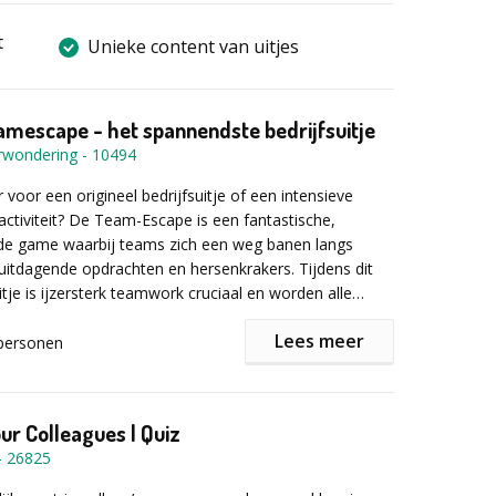
t
Unieke content van uitjes
mescape - het spannendste bedrijfsuitje
rwondering
-
10494
aar voor een origineel bedrijfsuitje of een intensieve
activiteit? De Team-Escape is een fantastische,
e game waarbij teams zich een weg banen langs
 uitdagende opdrachten en hersenkrakers. Tijdens dit
tje is ijzersterk teamwork cruciaal en worden alle
capaciteiten van de deelnemers tot het maximale
Lees meer
personen
de Team-Escape?
ie lossen de teams een klein stukje van een grote,
uzzel op. Een dynamische afwisseling van activiteiten
ur Colleagues | Quiz
dat iedereen van begin tot eind scherp en betrokken
-
26825
et op: al snel merken de teams dat ze het niet alleen
rder te komen, hebben jullie de andere teams en