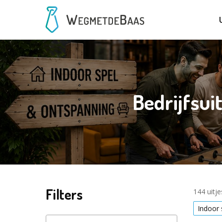
Bedrijfsui
Filters
144 uitj
Indoor 