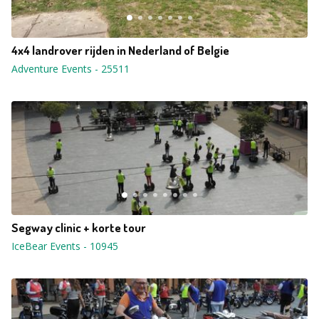
4x4 landrover rijden in Nederland of Belgie
Adventure Events
-
25511
Segway clinic + korte tour
IceBear Events
-
10945