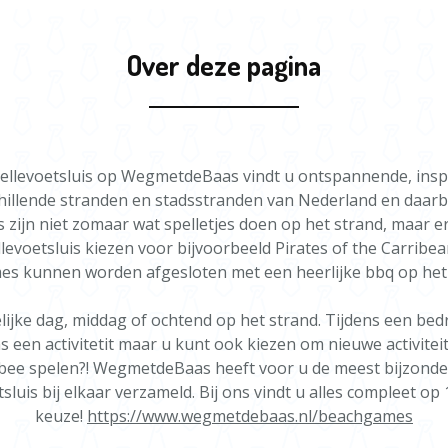
nooit een s
Profession
handelingssne
voor alle va
een veilige 
Expeditie Na
Alle Mater
Over deze pagina
uitdagende Ex
alles wordt 
Het programma
voer samenwer
Flexibele L
versterken, m
locatie is,
Maatwerk 
Wij denken 
Beleef een da
 Hellevoetsluis op WegmetdeBaas vindt u ontspannende, ins
bedrijf af t
workshop. Per
Beachclub N
hillende stranden en stadsstranden van Nederland en daarb
ontdekken van
ontspannen. G
s zijn niet zomaar wat spelletjes doen op het strand, maar e
teamgeest. Bo
eigen beachc
evoetsluis kiezen voor bijvoorbeeld Pirates of the Carribea
bedrijfsuitje!
verder te vers
mes kunnen worden afgesloten met een heerlijke bbq op het
jke dag, middag of ochtend op het strand. Tijdens een bedri
Vul voor meer
 een activitetit maar u kunt ook kiezen om nieuwe activiteite
aanvraagformu
bee spelen?! WegmetdeBaas heeft voor u de meest bijzonder
uis bij elkaar verzameld. Bij ons vindt u alles compleet op 
keuze!
https://www.wegmetdebaas.nl/beachgames