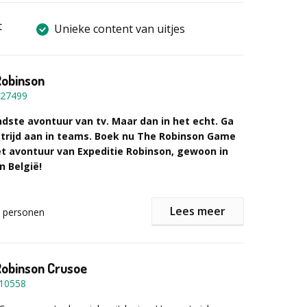
t
Unieke content van uitjes
Robinson
27499
dste avontuur van tv. Maar dan in het echt.
Ga
strijd aan in teams. Boek nu The Robinson Game
et avontuur van Expeditie Robinson, gewoon in
n België!
Lees meer
personen
innerlijke Robinson wakker te schudden
onbewoond eiland nodig om je innerlijke Robinson te
et The Robinson Game brengen wij het échte
 naar jou toe! Sta jij stevig genoeg in je schoenen
Robinson Crusoe
urproef? Of weet jouw team het hoofd koel te houden
10558
roef? Eén ding is zeker: dit wordt een actief en
tje waar samenwerking en strategie het verschil