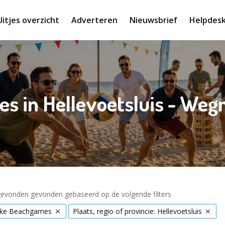
Uitjes overzicht
Adverteren
Nieuwsbrief
Helpdes
s in Hellevoetsluis - We
 gevonden gevonden gebaseerd op de volgende filters
eke Beachgames
Plaats, regio of provincie: Hellevoetsluis