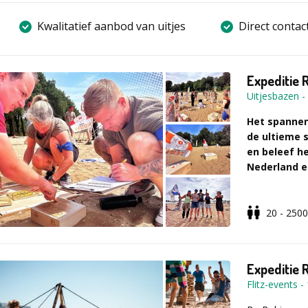
Kwalitatief aanbod van uitjes
Direct contac
Expeditie 
Uitjesbazen
-
Het spannen
de ultieme 
en beleef h
Nederland e
20 - 2500
Tijd om je 
Je hebt geen 
ontdekken. M
survivalgevoel
Expeditie 
tijdens de vu
Flitz-events
-
bij de puzzelp
meeslepend ui