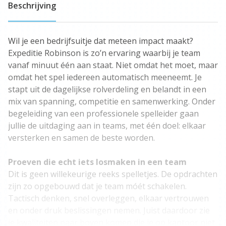
Beschrijving
Wil je een bedrijfsuitje dat meteen impact maakt?
Expeditie Robinson is zo’n ervaring waarbij je team
vanaf minuut één aan staat. Niet omdat het moet, maar
omdat het spel iedereen automatisch meeneemt. Je
stapt uit de dagelijkse rolverdeling en belandt in een
mix van spanning, competitie en samenwerking. Onder
begeleiding van een professionele spelleider gaan
jullie de uitdaging aan in teams, met één doel: elkaar
versterken en samen de beste worden.
Proeven die echt iets losmaken in een team
Dit is geen willekeurige reeks spelletjes. De opdrachten
zijn zo opgebouwd dat je team móét schakelen.
Tactisch denken, snel overleggen, elkaar vertrouwen
en onder druk beslissingen nemen. Juist daardoor zie
je kwaliteiten naar boven komen die je op kantoor niet