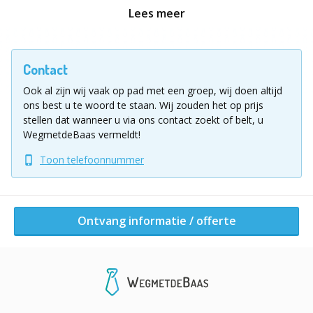
vragen worden door ons elke maand geüpdatet zodat
Lees meer
de quiz actueel en uitdagend is.
Voor welke situaties is deze Pub Quiz geschikt?
Contact
Wanneer er geen budget is voor een externe
Ook al zijn wij vaak op pad met een groep, wij doen altijd
quizmaster
ons best u te woord te staan.
Wij zouden het op prijs
stellen dat wanneer u via ons contact zoekt of belt, u
Wanneer er onverwacht een gat in de planning
WegmetdeBaas vermeldt!
ontstaat
Toon telefoonnummer
Als een leuke activiteit wanneer de deelnemers
elkaar niet zo goed kennen
Ontvang informatie / offerte
Op locaties met beperkte mogelijkheden voor
activiteiten
Als ontspannen afsluiter van een drukke of formele
dag