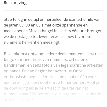
Beschrijving
Stap terug in de tijd en herbeleef de iconische hits van
de jaren 80, 90 en 00's met onze spannende en
meeslepende Muziekbingo! In slechts één uur brengen
we de nostalgie tot leven terwijl je jouw favoriete
nummers herkent en meezingt.
Bij aankomst ontvangt iedere deelnemer een kleurrijke
bingokaart met titels van nummers, artiesten of
bandnamen, en zelfs foto's van legendarische artiesten
en bands. En dan begint het avontuur! Onze
enthousiaste begeleider draait de plaatjes één voor
één terwijl jij je best doet om ze te herkennen. Voel je
de opwinding als je de artiest of de titel van het
nummer raadt? Of herinner je je nog hoe die iconische
artiest eruitzag?