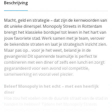
Beschrijving
Macht, geld en strategie – dat zijn de kernwoorden van
dit unieke dinerspel. Monopoly Streets in Rotterdam
brengt het klassieke bordspel tot leven in het hart van
jouw favoriete stad. Werk samen met je team, verover
de bekendste straten en laat je strategisch inzicht zien.
Maar pas op… voor je het weet, beland je in de
gevangenis! Dit spannende teamuitje is perfect te
combineren met een diner of zelfs een lunch en zorgt
gegarandeerd voor een avond vol competitie,
samenwerking en vooral veel plezier.
Beleef Monopoly in het echt – met een heerlijk
diner
Hoe zou het voelen om de duurste straat van de stad in
handen te hebben? Tijdens het Monopoly Streets
Dinerspel krijg je de kans om dat zelf te ervaren!