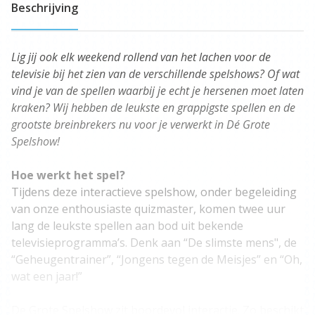
Beschrijving
Lig jij ook elk weekend rollend van het lachen voor de
televisie bij het zien van de verschillende spelshows? Of wat
vind je van de spellen waarbij je echt je hersenen moet laten
kraken? Wij hebben de leukste en grappigste spellen en de
grootste breinbrekers nu voor je verwerkt in Dé Grote
Spelshow!
Hoe werkt het spel?
Tijdens deze interactieve spelshow, onder begeleiding
van onze enthousiaste quizmaster, komen twee uur
lang de leukste spellen aan bod uit bekende
televisieprogramma’s. Denk aan “De slimste mens", de
“Geheugentrainer”, “Jongens tegen de Meisjes” en “Oh,
wat een jaar!”
De Grote Spelshow zit boordevol interactie. Zo beschikt