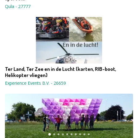
Qula
-
27777
Ter Land, Ter Zee en in de Lucht (karten, RIB-boot,
Helikopter vliegen)
Experience Events B.V.
-
26659