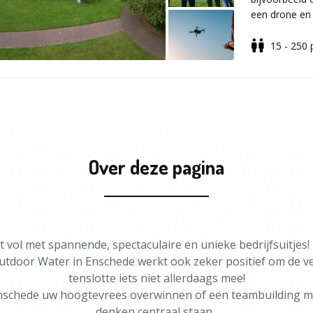
Highlights
een drone en 
begeleiding va
types en mode
15 - 250
Spectaculai
drone vliegen
Als afsluitin
Uniek transp
Wie kan zich 
drone die heb
Geschikt vo
en mag de pri
deze bijzonde
Mogelijk op 
Uit te brei
Vul voor mee
aanvraagfor
Over deze pagina
Interesse? 
met je mee e
op jullie we
t vol met spannende, spectaculaire en unieke bedrijfsuitjes
je Outdoor Water in Enschede werkt ook zeker positief om de
tenslotte iets niet allerdaags mee!
in Enschede uw hoogtevrees overwinnen of een teambuilding
denken centraal staan.