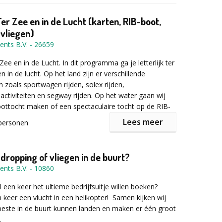
te in het écht zelf (FPV) vliegen, je bent niet alleen
r informatie of een vrijblijvende offerte het
et The Robinson Game brengen wij het échte
eens contact met ons op via onderstaand formulier en
en!
mulier in!
 naar jou toe! Sta jij stevig genoeg in je schoenen
raag met u mee!
Ter Zee en in de Lucht (karten, RIB-boot,
urproef? Of weet jouw team het hoofd koel te houden
 vliegen)
roef? Eén ding is zeker: dit wordt een actief en
ents B.V.
-
26659
tje waar samenwerking en strategie het verschil
t een knipoog
Zee en in de Lucht. In dit programma ga je letterlijk ter
Robinson-proeven zoals vuur maken, puzzelopdrachten
en in de lucht. Op het land zijn er verschillende
aad
 zoals sportwagen rijden, solex rijden,
laggen, bandana’s en alle benodigde spelmaterialen
activiteiten en segway rijden. Op het water gaan wij
ofessionele begeleiding.
ottocht maken of een spectaculaire tocht op de RIB-
 locatie naar keuze.
st maken wij een mooie helikoptervlucht.
Lees meer
personen
e strijd om de Robinson-trofee?
rogramma (tijden kunnen worden besproken)
oorzettingsvermogen. En vooral: teamwork. Alleen het
 dropping of vliegen in de buurt?
e eigenschappen combineert, kan zich kronen tot de
ntvangst met koffie/thee, uitleg en teamindeling
ents B.V.
-
10860
n. Versla de andere teams tijdens de zenuwslopende
tart programma: helikoptervlucht en Segway rijden
n neem niet alleen de winst, maar ook de felbegeerde
auze met een drankje
al een keer het ultieme bedrijfsuitje willen boeken?
ee mee naar huis. Durven jullie het aan?
rvolg van het programma: RIB- en sloepvaren
keer een vlucht in een helikopter! Samen kijken wij
nde van het activiteitenprogramma
este in de buurt kunnen landen en maken er één groot
Een leuke groepsfoto met de helikopter
.