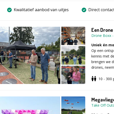
Kwalitatief aanbod van uitjes
Direct contac
Een Drone E
Drone Boxx
Uniek én mog
Op een ontsp
kennis met d
brengen we dr
drones, neem
plezier van d
10 - 300
Samen met jou
zal bijblijven.
compleet met 
Megavlieg
Ervaar het WO
Take Off Out
laat opstijge
onder control