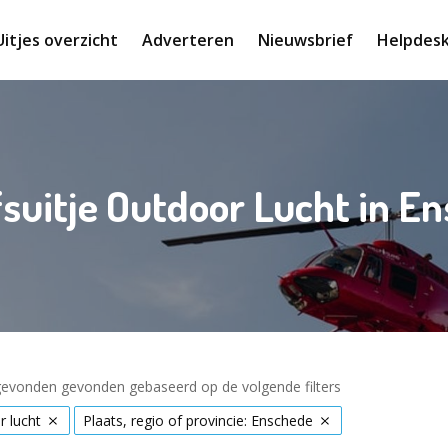
Uitjes overzicht
Adverteren
Nieuwsbrief
Helpdes
fsuitje Outdoor Lucht in E
 gevonden gevonden gebaseerd op de volgende filters
 lucht
Plaats, regio of provincie: Enschede