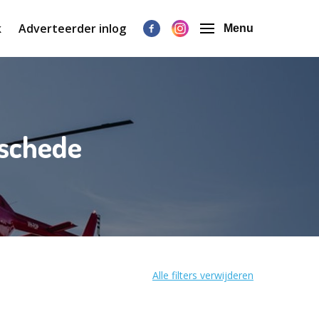
k
Adverteerder inlog
Menu
nschede
Alle filters verwijderen