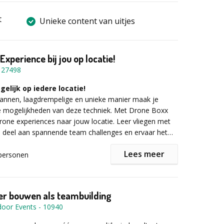
t
Unieke content van uitjes
xperience bij jou op locatie!
-
27498
elijk op iedere locatie!
annen, laagdrempelige en unieke manier maak je
e mogelijkheden van deze techniek. Met Drone Boxx
one experiences naar jouw locatie. Leer vliegen met
 deel aan spannende team challenges en ervaar het
ronevliegen.
Lees meer
personen
w collega's creer je een uniek herinnering die altijd
 Maak jullie uitje (kerstborrel, teamuitje, trainingsdag)
een competitieve, fun en onvergetelijke experience.
er bouwen als teambuilding
W gevoel als je voor de eerste keer zélf een drone
door Events
-
10940
n en voel de trots wanneer je de drone steeds meer
e hebt. Er is een sterke samenwerking met andere